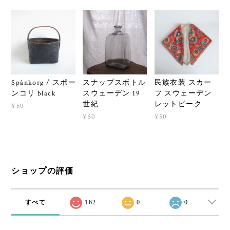
Spånkorg / スポー
スナップスボトル
民族衣装 スカー
ンコリ black
スウェーデン 19
フ スウェーデン
世紀
レットビーク
¥50
¥50
¥50
ショップの評価
すべて
162
0
0