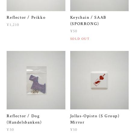
Reflector / Peikko
Keychain / SAAB
(SPORRONG)
¥1,210
¥50
SOLD OUT
Reflector / Dog
Jollas-Opisto (S Group)
(Handelsbanken)
Mirror
¥50
¥50