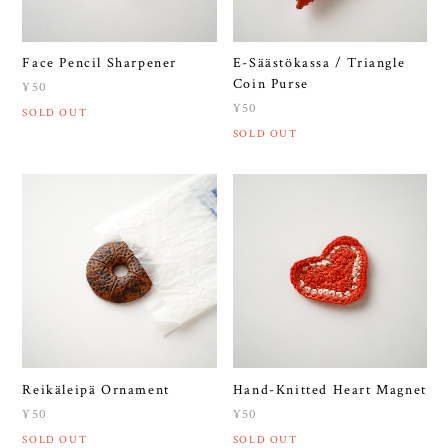
Face Pencil Sharpener
E-Säästökassa / Triangle
Coin Purse
¥50
¥50
SOLD OUT
SOLD OUT
Reikäleipä Ornament
Hand-Knitted Heart Magnet
¥50
¥50
SOLD OUT
SOLD OUT