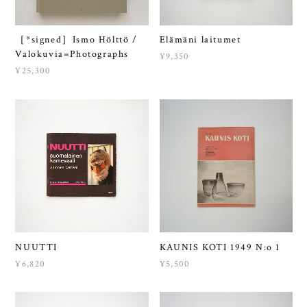
［*signed］Ismo Hölttö /
Elämäni laitumet
Valokuvia=Photographs
¥9,350
¥25,300
NUUTTI
KAUNIS KOTI 1949 N:o 1
¥6,820
¥5,500