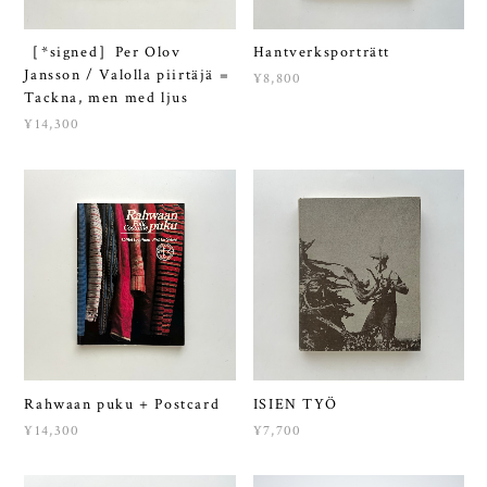
［*signed］Per Olov
Hantverksporträtt
Jansson / Valolla piirtäjä =
¥8,800
Tackna, men med ljus
¥14,300
Rahwaan puku + Postcard
ISIEN TYÖ
¥14,300
¥7,700