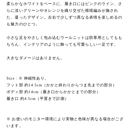
柔らかなホワイトをベースに、履き口にはピンクのライン、さ
らに淡いグリーンやオレンジを織り交ぜた模様編みが施され
た、凝ったデザイン。左右で少しずつ異なる表情を楽しめるの
も魅力のひとつ。
小さな足をやさしく包み込むウールニットは防寒用としてもも
ちろん、インテリアのように飾っても可愛らしい一足です。
大きなダメージはありません。
Size : ※ 伸縮性あり。
フット部 約14.5cm（かかと終わりからつま先までの部分）
ボディ部 約14cm（履き口からかかとまでの部分）
履き口 約4.5cm（平置きで計測）
※ お使いのモニター環境により実物と色味が異なる場合がござ
います。