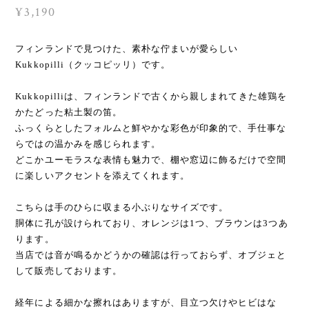
¥3,190
フィンランドで見つけた、素朴な佇まいが愛らしい
Kukkopilli（クッコピッリ）です。
Kukkopilliは、フィンランドで古くから親しまれてきた雄鶏を
かたどった粘土製の笛。
ふっくらとしたフォルムと鮮やかな彩色が印象的で、手仕事な
らではの温かみを感じられます。
どこかユーモラスな表情も魅力で、棚や窓辺に飾るだけで空間
に楽しいアクセントを添えてくれます。
こちらは手のひらに収まる小ぶりなサイズです。
胴体に孔が設けられており、オレンジは1つ、ブラウンは3つあ
ります。
当店では音が鳴るかどうかの確認は行っておらず、オブジェと
して販売しております。
経年による細かな擦れはありますが、目立つ欠けやヒビはな