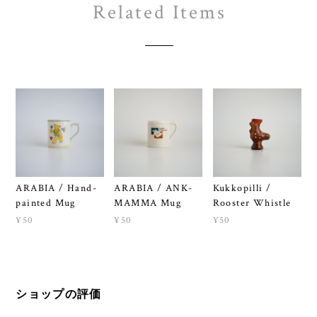
Related Items
ARABIA / Hand-
ARABIA / ANK-
Kukkopilli /
painted Mug
MAMMA Mug
Rooster Whistle
¥50
¥50
¥50
ショップの評価