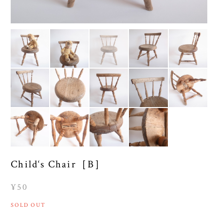
Child‘s Chair［B］
¥50
SOLD OUT