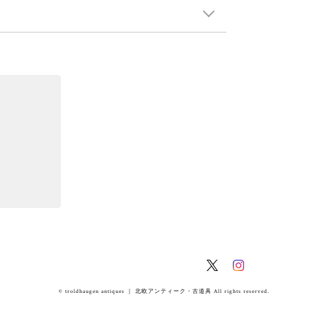
© troldhaugen antiques ｜ 北欧アンティーク・古道具 All rights reserved.