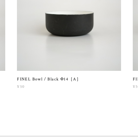
FINEL Bowl / Black Φ14［A］
FI
¥50
¥5