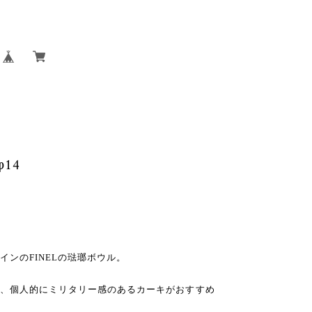
φ14
デザインのFINELの琺瑯ボウル。
すが、個人的にミリタリー感のあるカーキがおすすめ