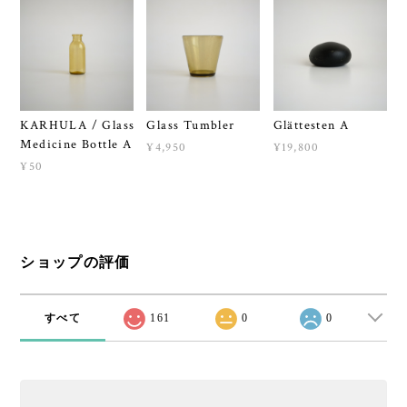
KARHULA / Glass
Glass Tumbler
Glättesten A
Medicine Bottle A
¥4,950
¥19,800
¥50
ショップの評価
すべて
161
0
0