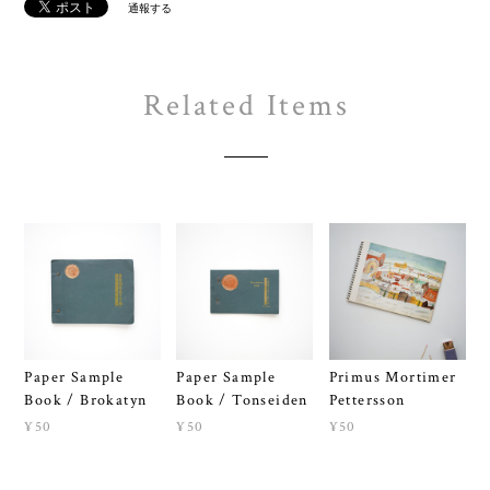
通報する
Related Items
Paper Sample
Paper Sample
Primus Mortimer
Book / Brokatyn
Book / Tonseiden
Pettersson
¥50
¥50
¥50