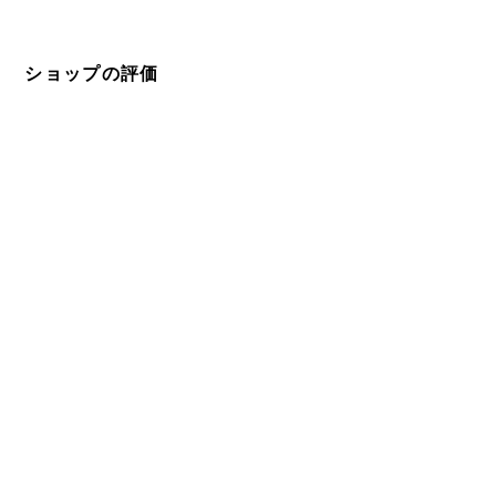
ショップの評価
すべて
161
0
0
メールマガジンを受け取る
新商品やキャンペーンなどの最新情報をお届けいたしま
す。
登録