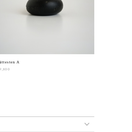
ättesten A
9,800