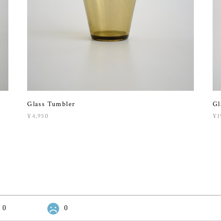
Glass Tumbler
Gl
¥4,950
¥1
0
0