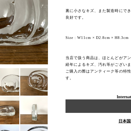
裏に小さなキズ、また製造時にで
良好です。
Size : W11cm × D2.8cm × H8.3cm
当店で扱う商品は、ほとんどがア
経年によるキズ、汚れ等がござい
ご購入の際はアンティーク等の特
す。
Internat
日本国