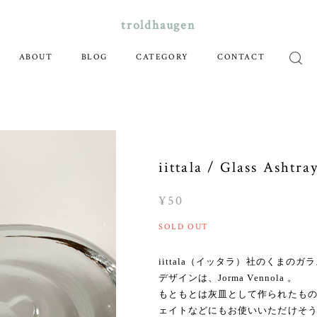
troldhaugen
ABOUT
BLOG
CATEGORY
CONTACT
iittala / Glass Ashtra
¥50
SOLD OUT
iittala（イッタラ）社のくまのガ
デザインは、Jorma Vennola 。
もともとは灰皿として作られたも
ェイトなどにもお使いいただけそ