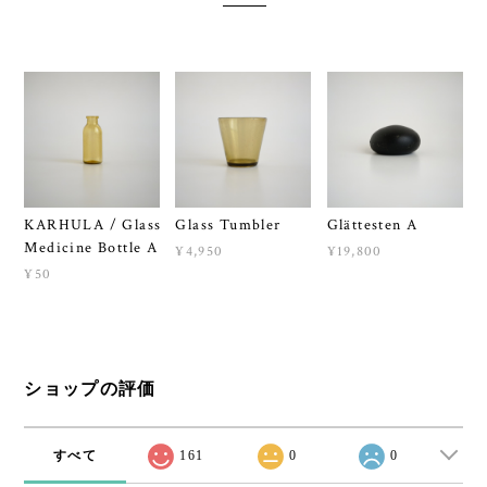
KARHULA / Glass
Glass Tumbler
Glättesten A
Medicine Bottle A
¥4,950
¥19,800
¥50
ショップの評価
すべて
161
0
0