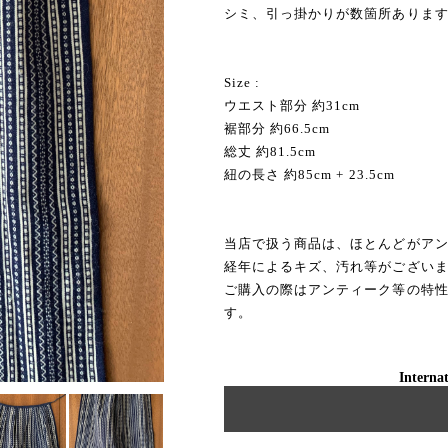
シミ、引っ掛かりが数箇所ありま
Size :
ウエスト部分 約31cm
裾部分 約66.5cm
総丈 約81.5cm
紐の長さ 約85cm + 23.5cm
当店で扱う商品は、ほとんどがア
経年によるキズ、汚れ等がござい
ご購入の際はアンティーク等の特
す。
Internat