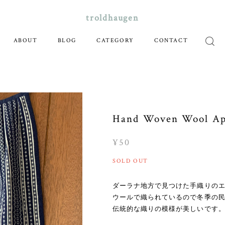
troldhaugen
ABOUT
BLOG
CATEGORY
CONTACT
Hand Woven Wool A
¥50
SOLD OUT
ダーラナ地方で見つけた手織りの
ウールで織られているので冬季の
伝統的な織りの模様が美しいです