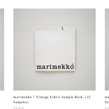
marimekko / Vintage Fabric Sample Book（22
ma
Samples）
S
¥8,030
¥8