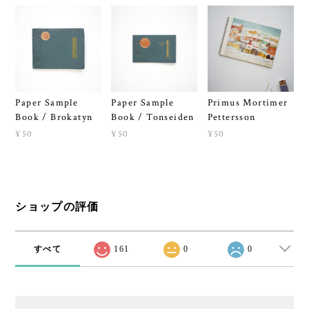
Paper Sample
Paper Sample
Primus Mortimer
Book / Brokatyn
Book / Tonseiden
Pettersson
¥50
¥50
¥50
ショップの評価
すべて
161
0
0