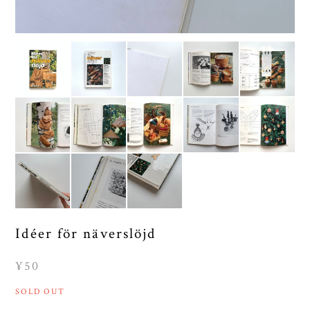
Idéer för näverslöjd
¥50
SOLD OUT