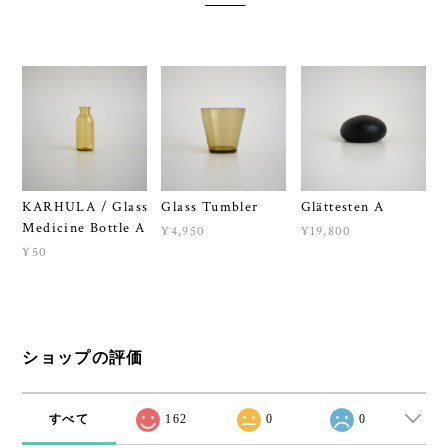
KARHULA / Glass
Glass Tumbler
Glättesten A
Medicine Bottle A
¥4,950
¥19,800
¥50
ショップの評価
すべて
162
0
0