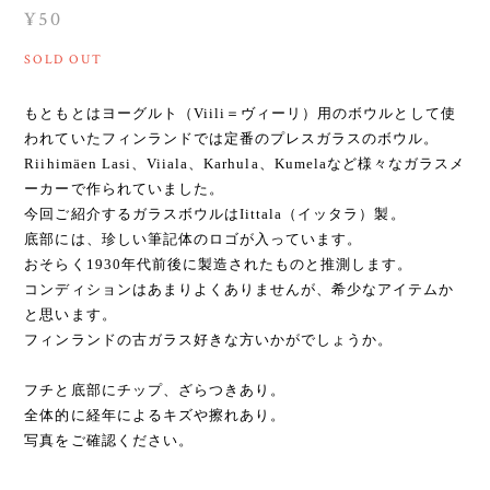
¥50
SOLD OUT
もともとはヨーグルト（Viili＝ヴィーリ）用のボウルとして使
われていたフィンランドでは定番のプレスガラスのボウル。
Riihimäen Lasi、Viiala、Karhula、Kumelaなど様々なガラスメ
ーカーで作られていました。
今回ご紹介するガラスボウルはIittala（イッタラ）製。
底部には、珍しい筆記体のロゴが入っています。
おそらく1930年代前後に製造されたものと推測します。
コンディションはあまりよくありませんが、希少なアイテムか
と思います。
フィンランドの古ガラス好きな方いかがでしょうか。
フチと底部にチップ、ざらつきあり。
全体的に経年によるキズや擦れあり。
写真をご確認ください。