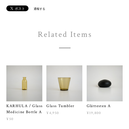
通報する
Related Items
KARHULA / Glass
Glass Tumbler
Glättesten A
Medicine Bottle A
¥4,950
¥19,800
¥50