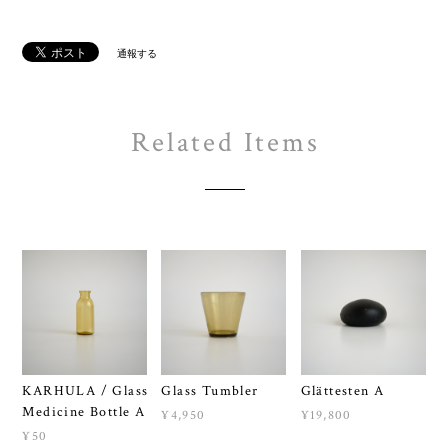
通報する
Related Items
KARHULA / Glass
Glass Tumbler
Glättesten A
Medicine Bottle A
¥4,950
¥19,800
¥50