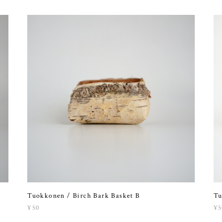
Tuokkonen / Birch Bark Basket B
Tu
¥50
¥5