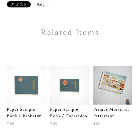
通報する
Related Items
Paper Sample
Paper Sample
Primus Mortimer
Book / Brokatyn
Book / Tonseiden
Pettersson
¥50
¥50
¥50