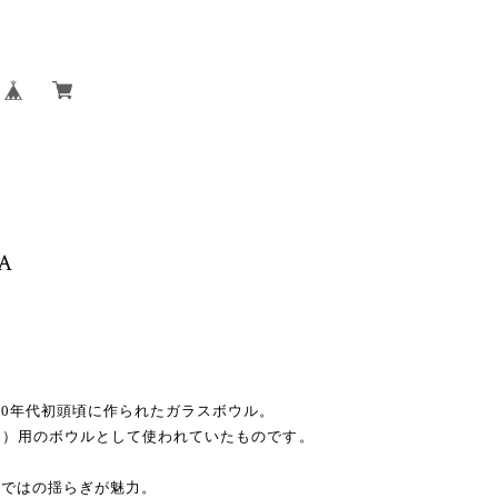
 A
900年代初頭頃に作られたガラスボウル。
ーリ）用のボウルとして使われていたものです。
らではの揺らぎが魅力。