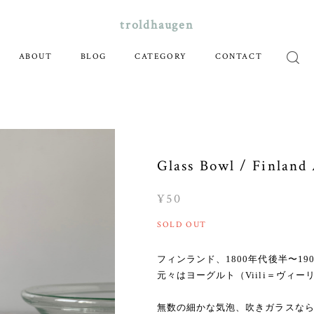
troldhaugen
ABOUT
BLOG
CATEGORY
CONTACT
Glass Bowl / Finland
¥50
SOLD OUT
フィンランド、1800年代後半〜1
元々はヨーグルト（Viili＝ヴィ
無数の細かな気泡、吹きガラスな