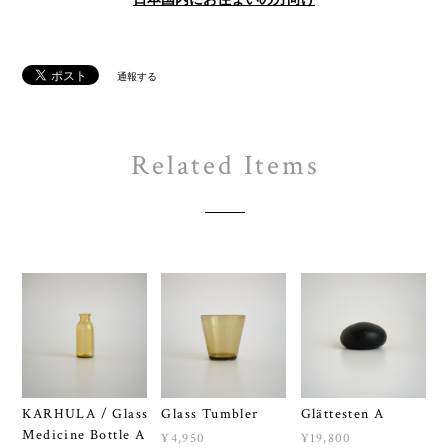
通報する
Related Items
KARHULA / Glass
Glass Tumbler
Glättesten A
Medicine Bottle A
¥4,950
¥19,800