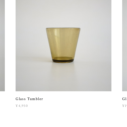
Glass Tumbler
Gl
¥4,950
¥1