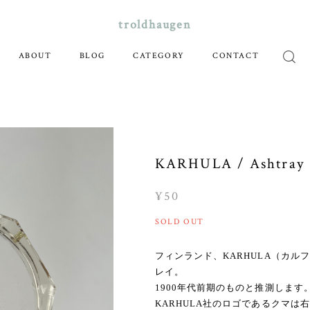
troldhaugen
ABOUT
BLOG
CATEGORY
CONTACT
KARHULA / Ashtray
¥50
SOLD OUT
フィンランド、KARHULA（カ
レイ。
1900年代前期のものと推測します
KARHULA社のロゴであるクマ