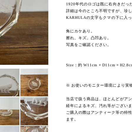
1920年代のロゴは既に右向きだ
詳細は今のところ不明ですが、珍
KARHULAの文字もクマの下に入
角にカケあり。
擦れ、キズ、凸凹あり。
写真をご確認ください。
Size：約 W11cm × D11cm × H2.8c
※ お使いのモニター環境により実
当店で扱う商品は、ほとんどがア
経年によるキズ、汚れ等がござい
ご購入の際はアンティーク等の特
ます。