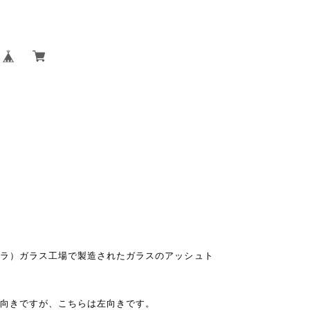
ルフラ）ガラス工場で製造されたガラスのアッシュト
。
は右向きですが、こちらは左向きです。