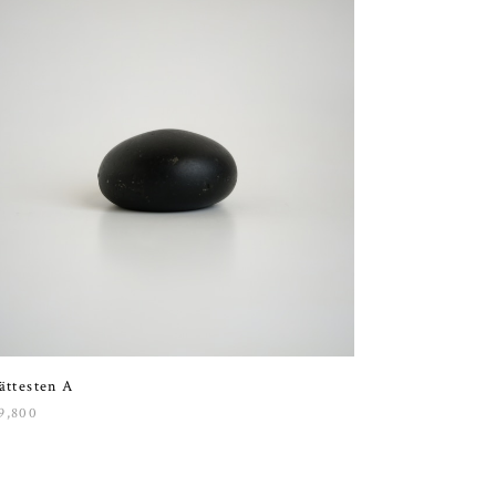
ättesten A
9,800