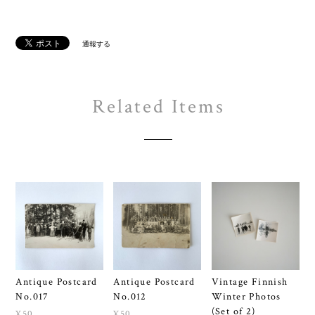
通報する
Related Items
Antique Postcard
Antique Postcard
Vintage Finnish
No.017
No.012
Winter Photos
(Set of 2)
¥50
¥50