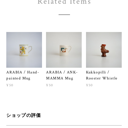
Related Items
ARABIA / Hand-
ARABIA / ANK-
Kukkopilli /
painted Mug
MAMMA Mug
Rooster Whistle
¥50
¥50
¥50
ショップの評価