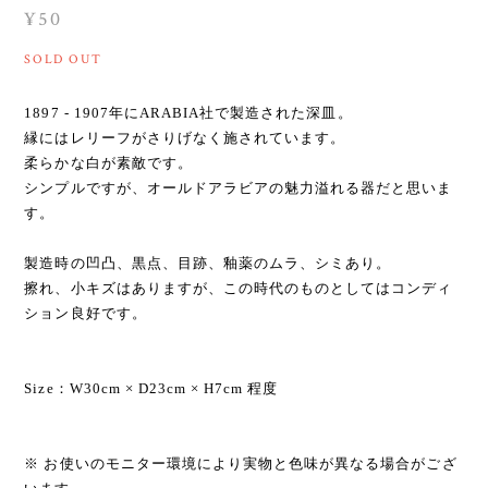
¥50
SOLD OUT
1897 - 1907年にARABIA社で製造された深皿。
縁にはレリーフがさりげなく施されています。
柔らかな白が素敵です。
シンプルですが、オールドアラビアの魅力溢れる器だと思いま
す。
製造時の凹凸、黒点、目跡、釉薬のムラ、シミあり。
擦れ、小キズはありますが、この時代のものとしてはコンディ
ション良好です。
Size：W30cm × D23cm × H7cm 程度
※ お使いのモニター環境により実物と色味が異なる場合がござ