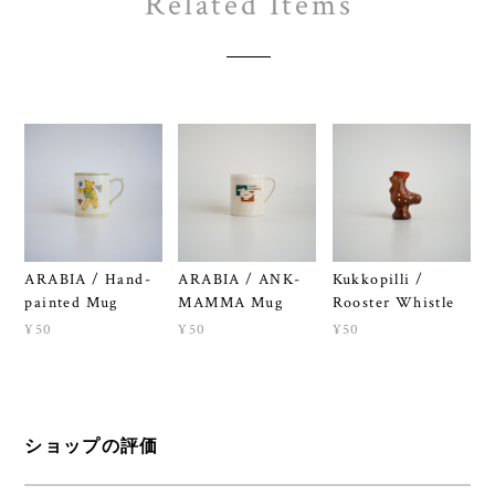
Related Items
ARABIA / Hand-
ARABIA / ANK-
Kukkopilli /
painted Mug
MAMMA Mug
Rooster Whistle
¥50
¥50
¥50
ショップの評価