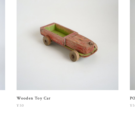
Wooden Toy Car
PO
¥50
¥5