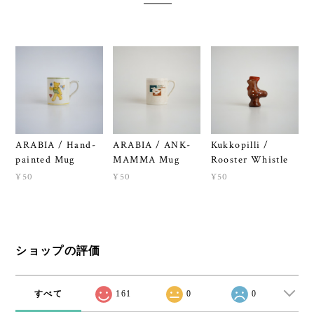
ARABIA / Hand-
ARABIA / ANK-
Kukkopilli /
painted Mug
MAMMA Mug
Rooster Whistle
¥50
¥50
¥50
ショップの評価
すべて
161
0
0