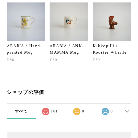
ARABIA / Hand-
ARABIA / ANK-
Kukkopilli /
painted Mug
MAMMA Mug
Rooster Whistle
¥50
¥50
¥50
ショップの評価
すべて
161
0
0