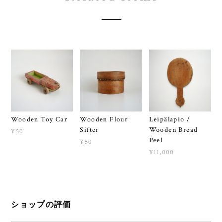
Wooden Toy Car
Wooden Flour
Leipälapio /
Sifter
Wooden Bread
¥50
Peel
¥50
¥11,000
ショップの評価