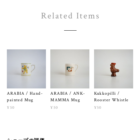
Related Items
ARABIA / Hand-
ARABIA / ANK-
Kukkopilli /
painted Mug
MAMMA Mug
Rooster Whistle
¥50
¥50
¥50