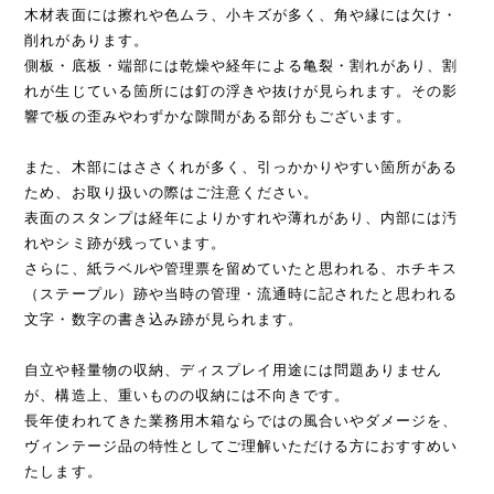
木材表面には擦れや色ムラ、小キズが多く、角や縁には欠け・
削れがあります。
側板・底板・端部には乾燥や経年による亀裂・割れがあり、割
れが生じている箇所には釘の浮きや抜けが見られます。その影
響で板の歪みやわずかな隙間がある部分もございます。
また、木部にはささくれが多く、引っかかりやすい箇所がある
ため、お取り扱いの際はご注意ください。
表面のスタンプは経年によりかすれや薄れがあり、内部には汚
れやシミ跡が残っています。
さらに、紙ラベルや管理票を留めていたと思われる、ホチキス
（ステープル）跡や当時の管理・流通時に記されたと思われる
文字・数字の書き込み跡が見られます。
自立や軽量物の収納、ディスプレイ用途には問題ありません
が、構造上、重いものの収納には不向きです。
長年使われてきた業務用木箱ならではの風合いやダメージを、
ヴィンテージ品の特性としてご理解いただける方におすすめい
たします。