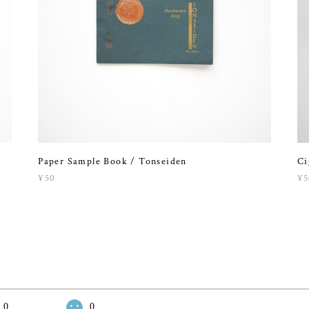
Paper Sample Book / Tonseiden
Ci
¥50
¥5
0
0