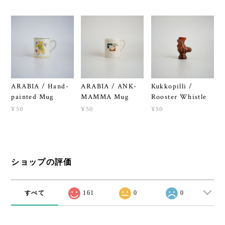
ARABIA / Hand-
ARABIA / ANK-
Kukkopilli /
painted Mug
MAMMA Mug
Rooster Whistle
¥50
¥50
¥50
ショップの評価
すべて
161
0
0