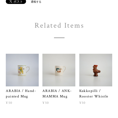
通報する
Related Items
ARABIA / Hand-
ARABIA / ANK-
Kukkopilli /
painted Mug
MAMMA Mug
Rooster Whistle
¥50
¥50
¥50