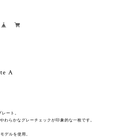
te A
のプレート。
インした、やわらかなグレーチェックが印象的な一枚です。
ARモデルを使用。