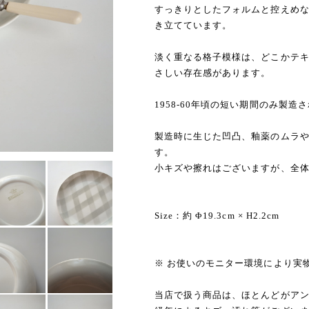
すっきりとしたフォルムと控えめ
き立てています。
淡く重なる格子模様は、どこかテ
さしい存在感があります。
1958-60年頃の短い期間のみ製
製造時に生じた凹凸、釉薬のムラ
す。
小キズや擦れはございますが、全
Size：約 Φ19.3cm × H2.2cm
※ お使いのモニター環境により実
当店で扱う商品は、ほとんどがア