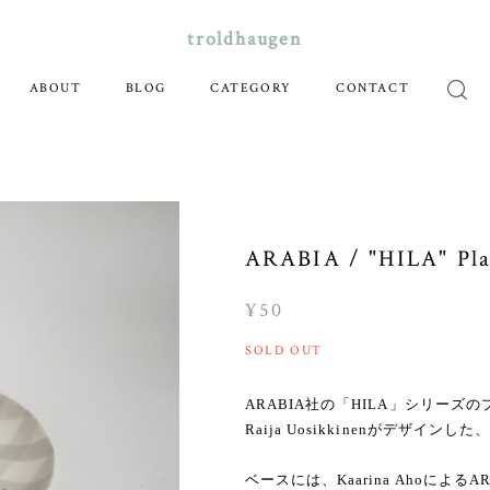
troldhaugen
ABOUT
BLOG
CATEGORY
CONTACT
ARABIA / "HILA" Pla
¥50
SOLD OUT
ARABIA社の「HILA」シリーズ
Raija Uosikkinenがデザ
ベースには、Kaarina Ahoによる