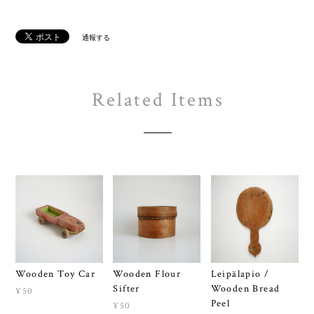
通報する
Related Items
Wooden Toy Car
Wooden Flour
Leipälapio /
Sifter
Wooden Bread
¥50
Peel
¥50