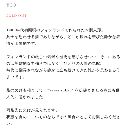
¥50
SOLD OUT
1900年代初頭頃のフィンランドで作られた木製人形。
兵士を思わせる姿でありながら、どこか疲れを帯びた静かな表
情が印象的です。
⁡
フィンランドの厳しい気候や歴史を感じさせつつ、そこにある
のは英雄的な力強さではなく、ひとりの人間の気配。
時代に翻弄されながら静かに立ち続けてきた誰かを思わせる佇
まいです。
⁡
足の欠けも相まって、"Vaivaisukko" を彷彿とさせる点にも個
人的に惹かれました。
両足先に欠けが見られます。
状態を含め、古いものならではの風合いとしてお楽しみくださ
い。