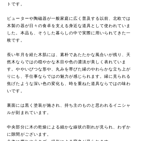
トです。
ピューターや陶磁器が一般家庭に広く普及する以前、北欧では
木製の器が日々の食卓を支える身近な道具として使われていま
した。本品も、そうした暮らしの中で実際に用いられてきた一
枚です。
長い年月を経た木肌には、素朴であたたかな風合いが残り、天
然木ならではの穏やかな木目や色の濃淡が美しく表れていま
す。ややいびつな形や、丸みを帯びた縁のやわらかな立ち上が
りにも、手仕事ならではの魅力が感じられます。縁に見られる
焦げたような深い色の変化も、時を重ねた道具ならではの味わ
いです。
裏面には黒く塗装が施され、持ち主のものと思われるイニシャ
ルが刻まれています。
中央部分に木の乾燥による細かな線状の割れが見られ、わずか
に隙間がございます。