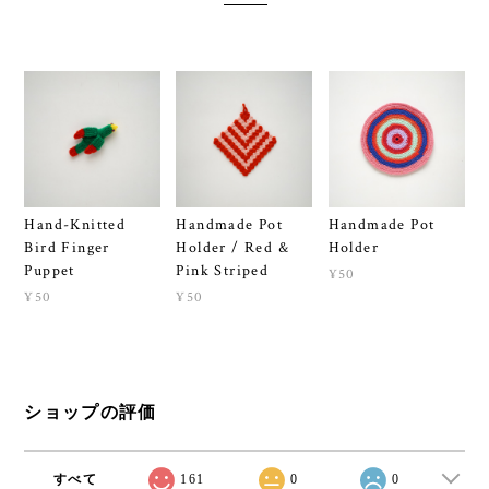
Hand-Knitted
Handmade Pot
Handmade Pot
Bird Finger
Holder / Red &
Holder
Puppet
Pink Striped
¥50
¥50
¥50
ショップの評価
すべて
161
0
0