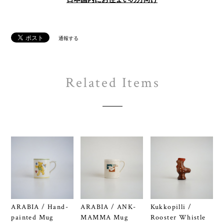
通報する
Related Items
ARABIA / Hand-
ARABIA / ANK-
Kukkopilli /
painted Mug
MAMMA Mug
Rooster Whistle