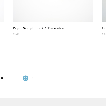
Paper Sample Book / Tonseiden
Ci
¥50
¥5
0
0