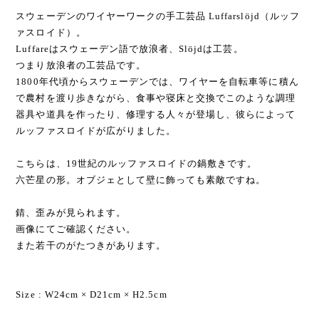
スウェーデンのワイヤーワークの手工芸品 Luffarslöjd（ルッフ
ァスロイド）。
Luffareはスウェーデン語で放浪者、Slöjdは工芸。
つまり放浪者の工芸品です。
1800年代頃からスウェーデンでは、ワイヤーを自転車等に積ん
で農村を渡り歩きながら、食事や寝床と交換でこのような調理
器具や道具を作ったり、修理する人々が登場し、彼らによって
ルッファスロイドが広がりました。
こちらは、19世紀のルッファスロイドの鍋敷きです。
六芒星の形。オブジェとして壁に飾っても素敵ですね。
錆、歪みが見られます。
画像にてご確認ください。
また若干のがたつきがあります。
Size : W24cm × D21cm × H2.5cm