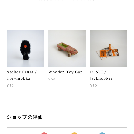
Atelier Fauni /
Wooden Toy Car
POSTI /
Torvinokka
Jacknobber
¥50
¥50
¥50
ショップの評価