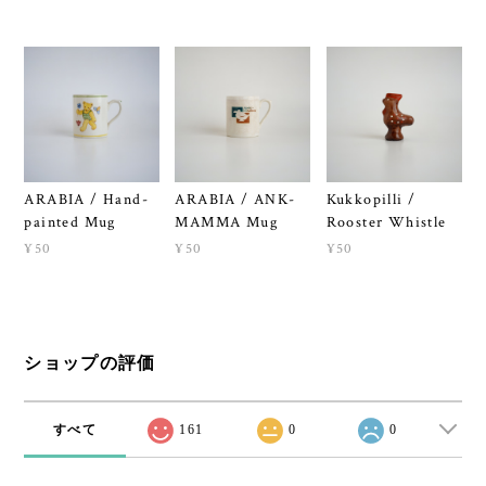
ARABIA / Hand-
ARABIA / ANK-
Kukkopilli /
painted Mug
MAMMA Mug
Rooster Whistle
¥50
¥50
¥50
ショップの評価
すべて
161
0
0