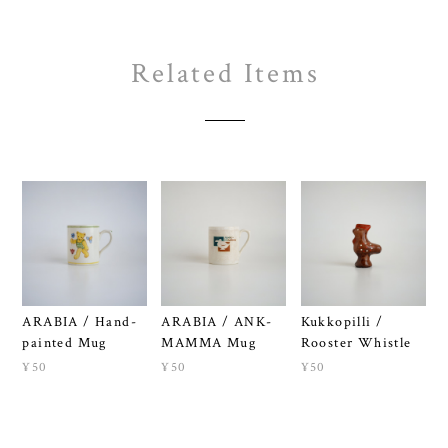
Related Items
ARABIA / Hand-
ARABIA / ANK-
Kukkopilli /
painted Mug
MAMMA Mug
Rooster Whistle
¥50
¥50
¥50