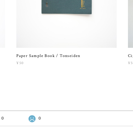
Paper Sample Book / Tonseiden
Ci
¥50
¥5
0
0