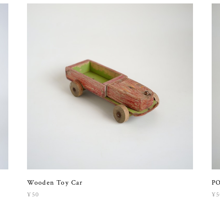
Wooden Toy Car
PO
¥50
¥5