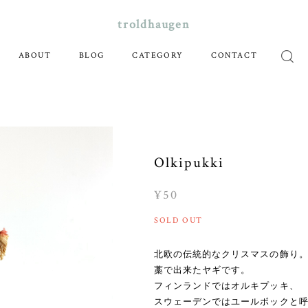
troldhaugen
ABOUT
BLOG
CATEGORY
CONTACT
Olkipukki
¥50
SOLD OUT
北欧の伝統的なクリスマスの飾り
藁で出来たヤギです。
フィンランドではオルキプッキ、
スウェーデンではユールボックと