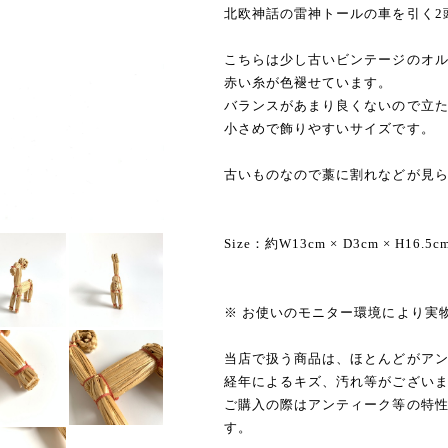
北欧神話の雷神トールの車を引く2
こちらは少し古いビンテージのオ
赤い糸が色褪せています。
バランスがあまり良くないので立
小さめで飾りやすいサイズです。
古いものなので藁に割れなどが見
Size：約W13cm × D3cm × H16.5c
※ お使いのモニター環境により実
当店で扱う商品は、ほとんどがア
経年によるキズ、汚れ等がござい
ご購入の際はアンティーク等の特
す。