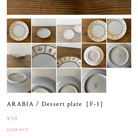
ARABIA / Dessert plate［F-1］
¥50
SOLD OUT