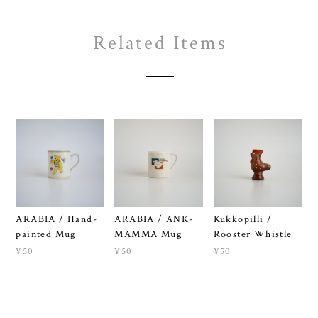
Related Items
ARABIA / Hand-
ARABIA / ANK-
Kukkopilli /
painted Mug
MAMMA Mug
Rooster Whistle
¥50
¥50
¥50