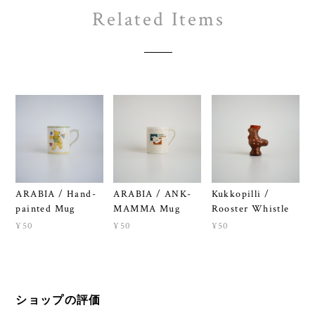
Related Items
ARABIA / Hand-
ARABIA / ANK-
Kukkopilli /
painted Mug
MAMMA Mug
Rooster Whistle
¥50
¥50
¥50
ショップの評価