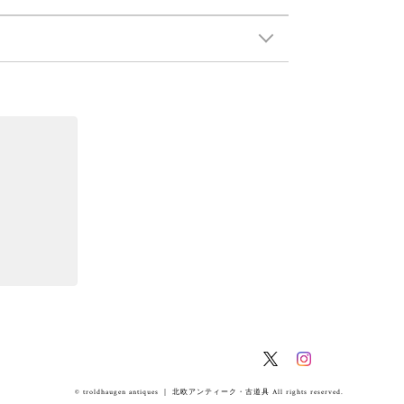
© troldhaugen antiques ｜ 北欧アンティーク・古道具 All rights reserved.