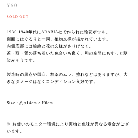
¥50
SOLD OUT
1930-1940年代にARABIA社で作られた輪花ボウル。
側面にはぐるりと一周、植物文様が描かれています。
内側底部には輪線と花の文様がさりげなく。
茶・藍・鶯の落ち着いた色合いも良く、和の空間にもすっと馴
染みそうです。
製造時の黒点や凹凸、釉薬のムラ、擦れなどはありますが、大
きなダメージはなくコンディション良好です。
Size : 約φ14cm × H6cm
※ お使いのモニター環境により実物と色味が異なる場合がござ
います。