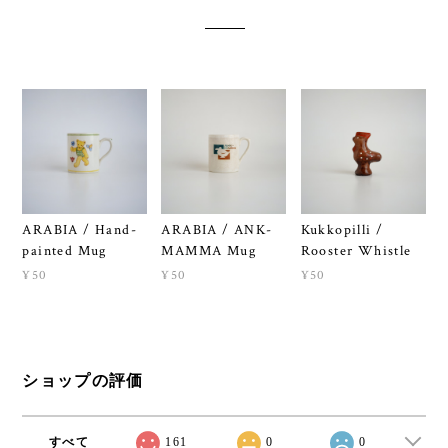
ARABIA / Hand-
ARABIA / ANK-
Kukkopilli /
painted Mug
MAMMA Mug
Rooster Whistle
¥50
¥50
¥50
ショップの評価
すべて
161
0
0