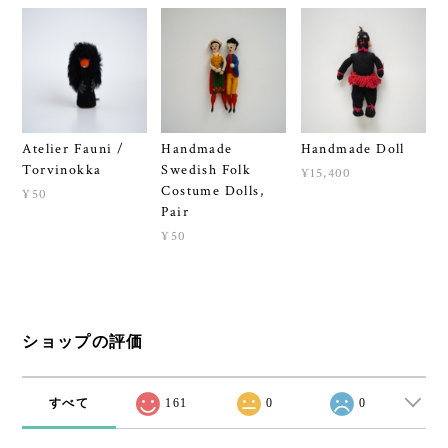
Atelier Fauni /
Handmade
Handmade Doll
Torvinokka
Swedish Folk
¥15,400
Costume Dolls,
¥50
Pair
¥50
ショップの評価
すべて
161
0
0